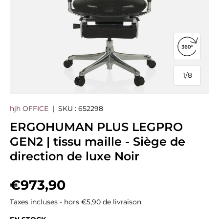
Ouvrir la
1
/
8
de
hjh OFFICE
|
SKU :
652298
ERGOHUMAN PLUS LEGPRO
GEN2 | tissu maille - Siège de
direction de luxe Noir
Prix habituel
€973,90
Taxes incluses - hors €5,90 de livraison