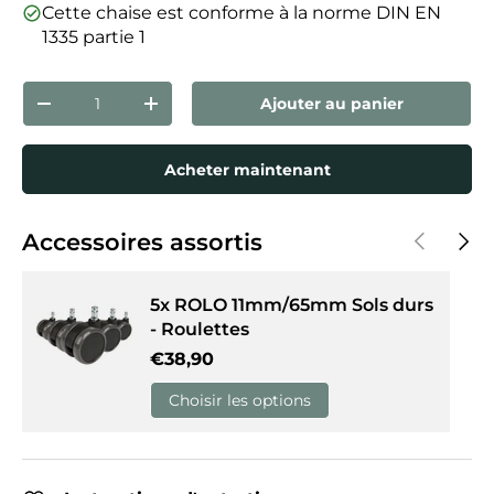
Cette chaise est conforme à la norme DIN EN
1335 partie 1
Qté
Ajouter au panier
Diminuer la quantité
Augmenter la quantité
Acheter maintenant
Précédent
Suiva
Accessoires assortis
5x ROLO 11mm/65mm Sols durs
- Roulettes
Prix habituel
€38,90
Choisir les options