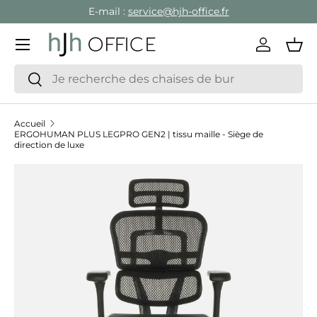
E-mail :
service@hjh-office.fr
Aller au contenu
Menu
Se conne
Pan
Recherche
Rechercher
Accueil
ERGOHUMAN PLUS LEGPRO GEN2 | tissu maille - Siège de
direction de luxe
Passer aux informations produits