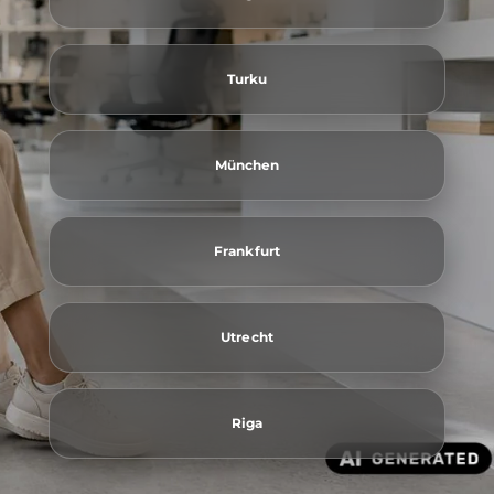
Turku
München
Frankfurt
Utrecht
Riga