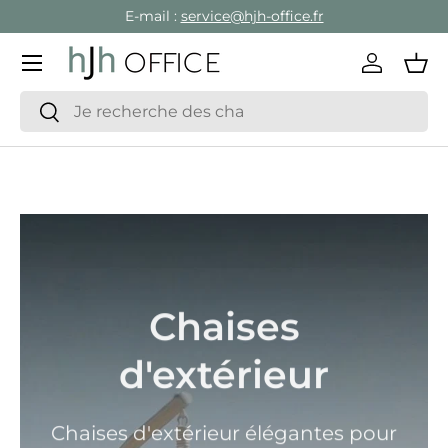
E-mail :
service@hjh-office.fr
Aller au contenu
Menu
Se conne
Pan
Recherche
Rechercher
Chaises
d'extérieur
Chaises d'extérieur élégantes pour