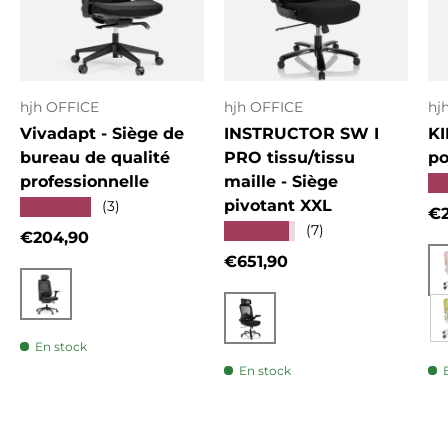
hjh OFFICE
hjh OFFICE
hj
Vivadapt - Siège de
INSTRUCTOR SW I
KI
bureau de qualité
PRO tissu/tissu
po
professionnelle
maille - Siège
★
pivotant XXL
★★★★★
(3)
Pr
€2
★★★★★
(7)
Prix habituel
€204,90
Prix habituel
€651,90
Noir
Noir
En stock
En stock