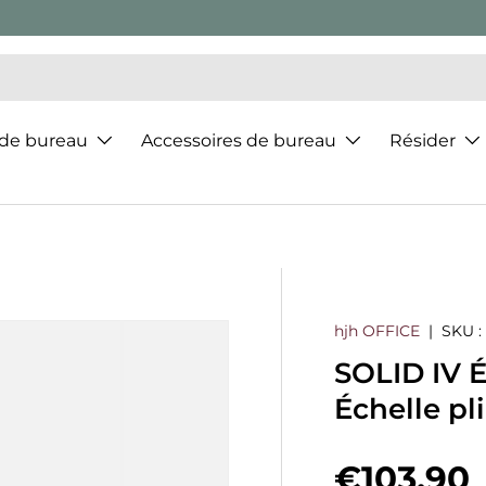
 de bureau
Accessoires de bureau
Résider
hjh OFFICE
|
SKU :
SOLID IV É
Échelle p
Prix hab
€103,90