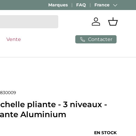
Marques
FAQ
France
Pays
Se connecter
Panier
Contacter
Vente
830009
chelle pliante - 3 niveaux -
liante Aluminium
ituel
EN STOCK