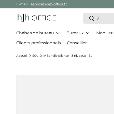
E-mail :
service@hjh-office.fr
Aller au contenu
Recherche
Rechercher
Chaises de bureau
Bureaux
Mobilier
Clients professionnels
Conseiller
Accueil
SOLID IV Échelle pliante - 3 niveaux - Échelle pliante
Passer aux informations produits