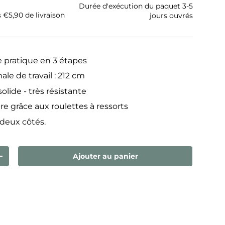
Durée d'exécution du paquet 3-5
s €5,90 de livraison
jours ouvrés
e pratique en 3 étapes
e de travail : 212 cm
lide - très résistante
e grâce aux roulettes à ressorts
 deux côtés.
Ajouter au panier
ntité
Augmenter la quantité