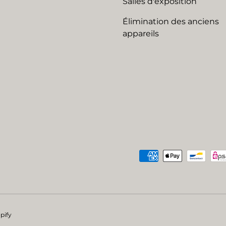
Salles d'exposition
Élimination des anciens
appareils
Moyens de paiement acc
pify