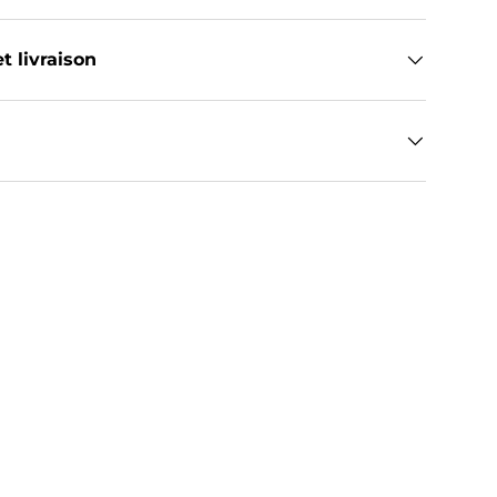
t livraison
de galerie
dans la vue de galerie