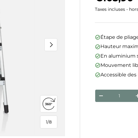
Taxes incluses - hor
Étape de pliag
Suivant
Hauteur maximal
En aluminium so
Mouvement libr
Accessible des
Qté
Diminuer la qua
Ouvrir la vue 360°
1
/
8
de