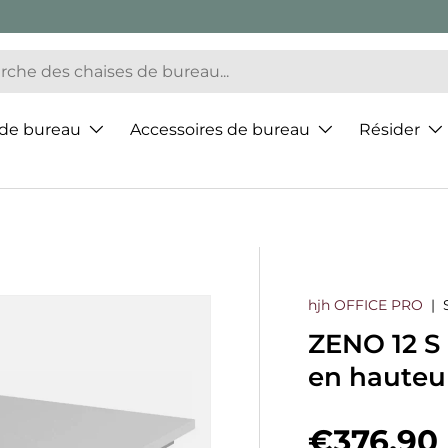
 de bureau
Accessoires de bureau
Résider
hjh OFFICE PRO
|
ZENO 12 S 
en hauteu
Prix hab
€376,90