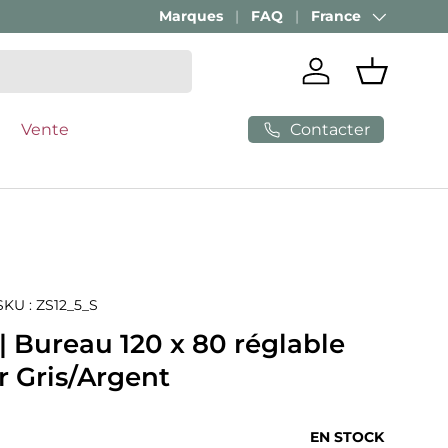
Marques
FAQ
France
Pays
Se connecter
Panier
Contacter
Vente
SKU :
ZS12_5_S
| Bureau 120 x 80 réglable
r Gris/Argent
ituel
EN STOCK