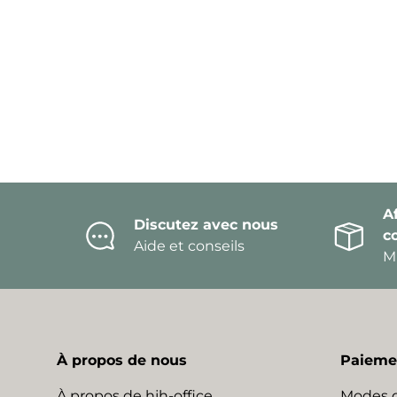
Af
Discutez avec nous
c
Aide et conseils
Mi
À propos de nous
Paiemen
À propos de hjh-office
Modes 