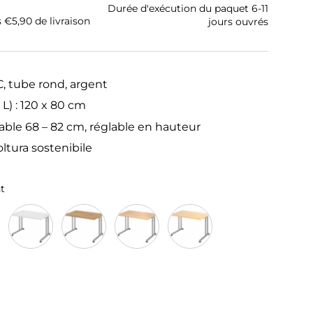
Durée d'exécution du paquet 6-11
s €5,90 de livraison
jours ouvrés
, tube rond, argent
 L) : 120 x 80 cm
able 68 – 82 cm, réglable en hauteur
oltura sostenibile
nt
Argent
Blanc/Argent
Chêne Cendré/Argent
Chêne/Argent
Érable/Argent