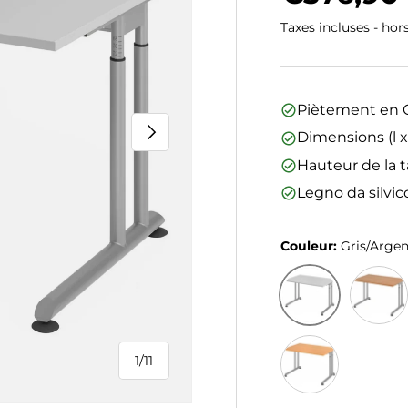
Taxes incluses - hor
Piètement en C
Suivant
Dimensions (l x
Hauteur de la t
Legno da silvic
Couleur:
Gris/Arge
Gris/Argent
Noyer/
1
/
11
de
Hêtre/Argent