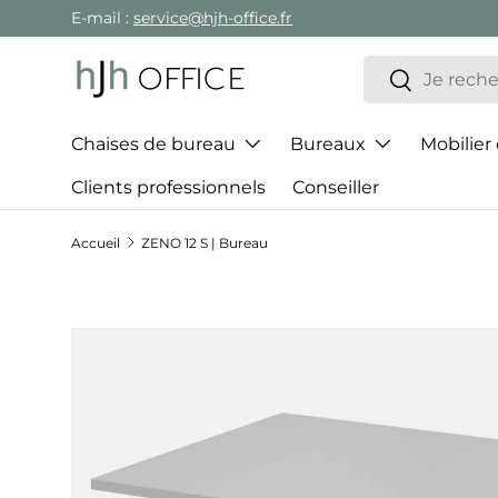
E-mail :
service@hjh-office.fr
Aller au contenu
Recherche
Rechercher
Chaises de bureau
Bureaux
Mobilier
Clients professionnels
Conseiller
Accueil
ZENO 12 S | Bureau
Passer aux informations produits