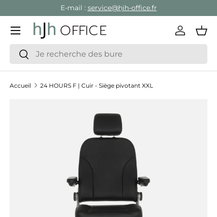
E-mail :
service@hjh-office.fr
Aller au contenu
Menu
Se conne
Pan
Recherche
Rechercher
Accueil
24 HOURS F | Cuir - Siège pivotant XXL
Passer aux informations produits