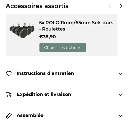
Précédent
Suiva
Accessoires assortis
5x ROLO 11mm/65mm Sols durs
- Roulettes
Prix habituel
€38,90
Choisir les options
Instructions d'entretien
Expédition et livraison
Assemblée