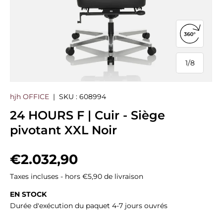
Ouvrir la
1
/
8
de
hjh OFFICE
|
SKU :
608994
24 HOURS F | Cuir - Siège
pivotant XXL Noir
Prix habituel
€2.032,90
Taxes incluses - hors €5,90 de livraison
EN STOCK
Durée d'exécution du paquet 4-7 jours ouvrés