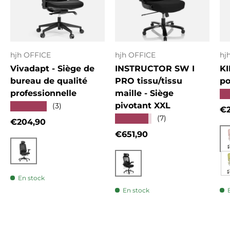
hjh OFFICE
hjh OFFICE
hj
Vivadapt - Siège de
INSTRUCTOR SW I
KI
bureau de qualité
PRO tissu/tissu
po
professionnelle
maille - Siège
★
pivotant XXL
★★★★★
(3)
Pr
€2
★★★★★
(7)
Prix habituel
€204,90
Prix habituel
€651,90
Noir
Noir
En stock
En stock