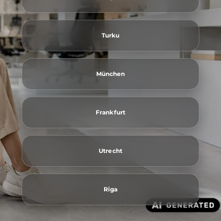
Turku
München
Frankfurt
Utrecht
Riga