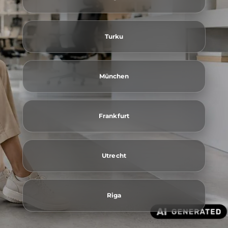
Turku
München
Frankfurt
Utrecht
Riga