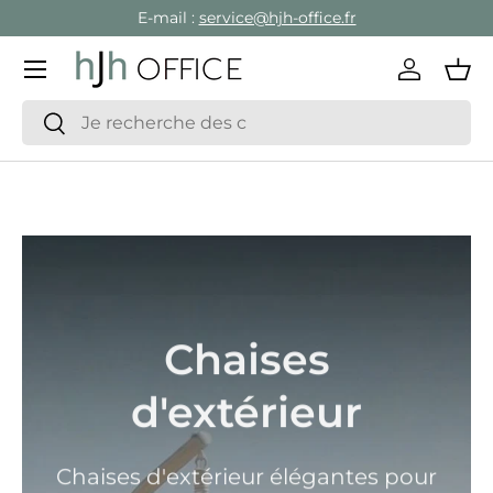
E-mail :
service@hjh-office.fr
Aller au contenu
Menu
Se conne
Pan
Recherche
Rechercher
Chaises
d'extérieur
Chaises d'extérieur élégantes pour