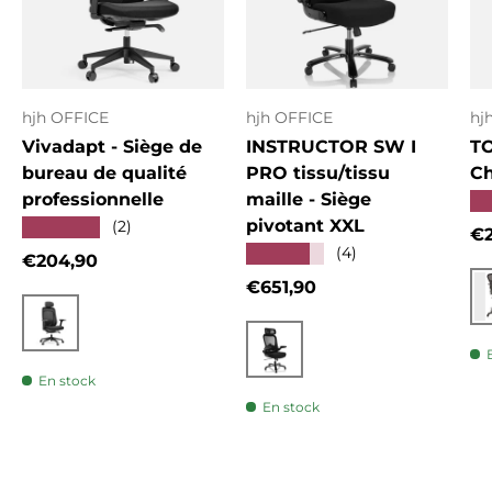
hjh OFFICE
hjh OFFICE
hj
Vivadapt - Siège de
INSTRUCTOR SW I
T
bureau de qualité
PRO tissu/tissu
Ch
professionnelle
maille - Siège
★
pivotant XXL
★★★★★
(2)
Pr
€2
★★★★★
(4)
Prix habituel
€204,90
Prix habituel
€651,90
Noir
Noir
En stock
En stock