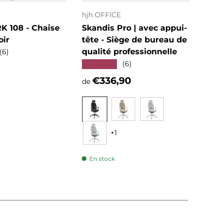
hjh OFFICE
hjh 
 108 - Chaise
Skandis Pro | avec appui-
KID
oir
tête - Siège de bureau de
Cha
qualité professionnelle
des
(6)
★★★★★
★★
(6)
ituel
Prix habituel
Pri
€336,90
€1
de
Noir
Beige
Gris
+1
Menthe
En stock
En