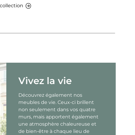
 collection
Vivez la vie
Découvrez également nos
meubles de vie. Ceux-ci brillent
non seulement dans vos quatre
murs, mais apportent également
une atmosphère chaleureuse et
de bien-être à chaque lieu de