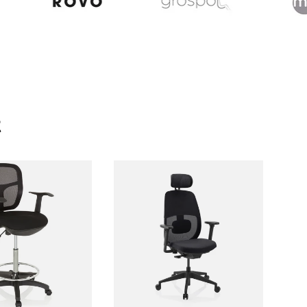
t
er au panier
Choisir les options