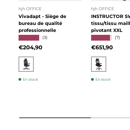
hjh OFFICE
hjh OFFICE
Vivadapt - Siège de
INSTRUCTOR S
bureau de qualité
tissu/tissu mail
professionnelle
pivotant XXL
★★★★★
★★★★★
(3)
(7)
Prix habituel
Prix habituel
€204,90
€651,90
Noir
Noir
En stock
En stock