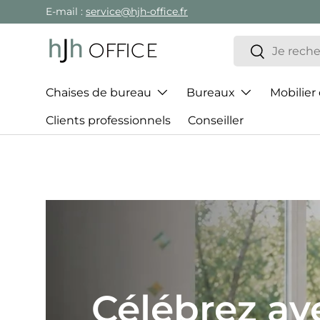
E-mail :
service@hjh-office.fr
Aller au contenu
Recherche
Rechercher
Chaises de bureau
Bureaux
Mobilier
Clients professionnels
Conseiller
Le meille