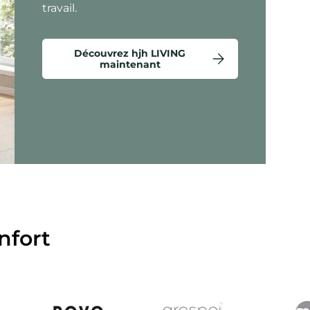
travail.
Découvrez hjh LIVING
maintenant
étails - Criss-Cross 20 - Fauteuils lounges
nfort