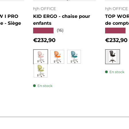
hjh OFFICE
hjh OFFICE
W I PRO
KID ERGO - chaise pour
TOP WORK
le - Siège
enfants
de compt
★★★★★
★★★★★
(16)
Prix habituel
Prix hab
€232,90
€232,90
Rose
Noir
Orange
Bleu
En stock
Vert
En stock