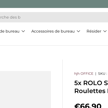
 de bureau
Accessoires de bureau
Résider
hjh OFFICE
|
SKU :
5x ROLO S
Roulettes 
Prix hab
€66,90