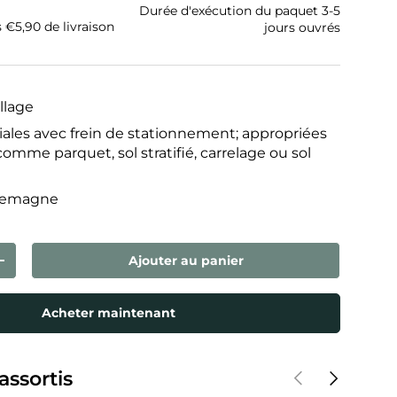
Durée d'exécution du paquet 3-5
s €5,90 de livraison
jours ouvrés
llage
iales avec frein de stationnement; appropriées
comme parquet, sol stratifié, carrelage ou sol
llemagne
Ajouter au panier
ntité
Augmenter la quantité
Acheter maintenant
Précédent
Suivant
assortis