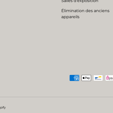
Salles d'exposition
Élimination des anciens
appareils
Moyens de paiement acc
pify