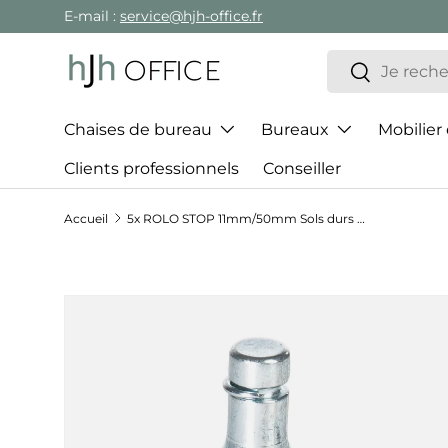
E-mail :
service@hjh-office.fr
Aller au contenu
Recherche
Rechercher
Chaises de bureau
Bureaux
Mobilier
Clients professionnels
Conseiller
Accueil
5x ROLO STOP 11mm/50mm Sols durs - Roulettes
Passer aux informations produits