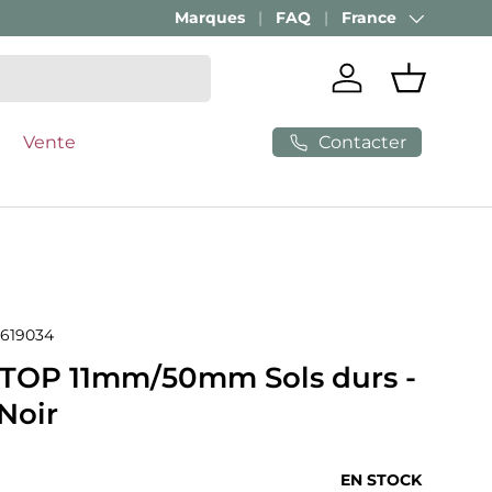
Marques
FAQ
France
Pays
Se connecter
Panier
Contacter
Vente
619034
TOP 11mm/50mm Sols durs -
Noir
ituel
EN STOCK