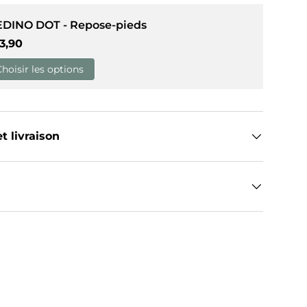
EDINO DOT - Repose-pieds
ix habituel
3,90
Choisir les options
t livraison