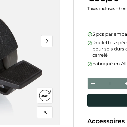
Taxes incluses - hor
5 pcs par emba
Suivant
Roulettes spéc
pour sols durs 
carrelé
Fabriqué en A
Qté
Diminuer la qua
Ouvrir la vue 360°
1
/
6
de
Accessoires 