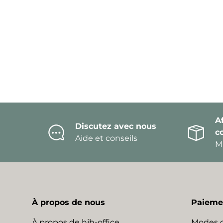
Af
Discutez avec nous
c
Aide et conseils
Mi
À propos de nous
Paiemen
À propos de hjh-office
Modes 