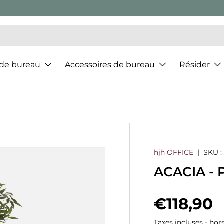
 de bureau
Accessoires de bureau
Résider
hjh OFFICE
|
SKU :
ACACIA - P
Prix hab
€118,90
Taxes incluses - hor