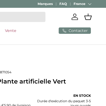
Marques
FAQ
France
Pays
Se connecter
Panier
Contacter
Vente
871054
lante artificielle Vert
ituel
EN STOCK
Durée d'exécution du paquet 3-5
s €5,90 de livraison
jours ouvrés