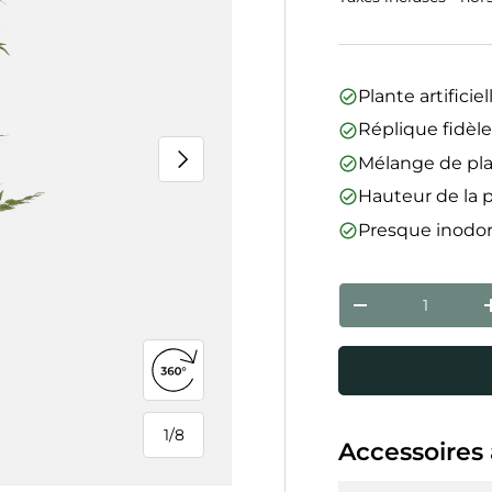
Plante artificie
Réplique fidèl
Suivant
Mélange de plas
Hauteur de la p
Presque inodor
Qté
Diminuer la qua
Ouvrir la vue 360°
1
/
8
Accessoires 
de