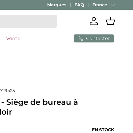
Marques
FAQ
France
Pays
Se connecter
Panier
Contacter
Vente
729425
- Siège de bureau à
oir
ituel
EN STOCK