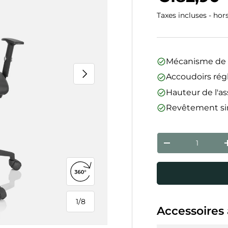
Taxes incluses - hor
Mécanisme de
Suivant
Accoudoirs rég
Hauteur de l'as
Revêtement sim
Qté
Diminuer la qua
Ouvrir la vue 360°
1
/
8
de
Accessoires 