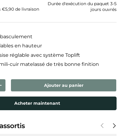
Durée d'exécution du paquet 3-5
s €5,90 de livraison
jours ouvrés
 basculement
lables en hauteur
sise réglable avec système Toplift
ili-cuir matelassé de très bonne finition
Ajouter au panier
ntité
Augmenter la quantité
Acheter maintenant
Précédent
Suivant
assortis