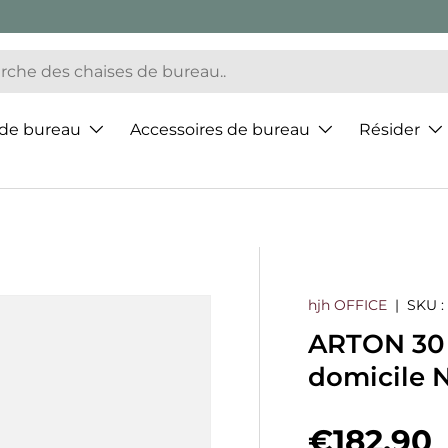
 de bureau
Accessoires de bureau
Résider
hjh OFFICE
|
SKU :
ARTON 30 
domicile N
Prix hab
€182,90