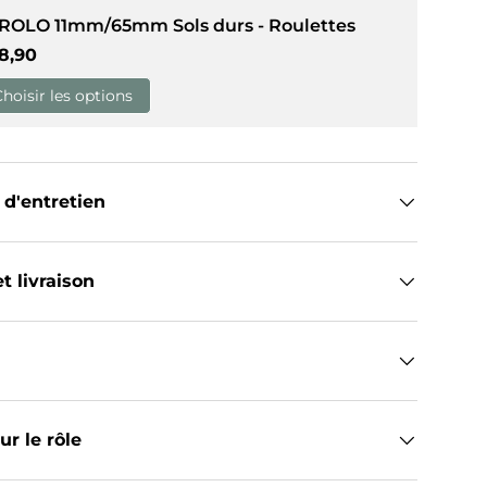
 ROLO 11mm/65mm Sols durs - Roulettes
ix habituel
8,90
Choisir les options
de galerie
dans la vue de galerie
 d'entretien
t livraison
r le rôle