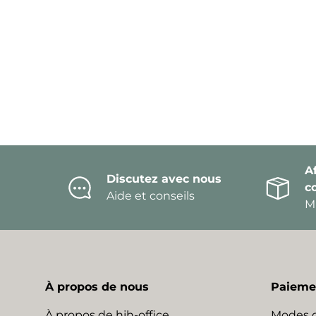
Af
Discutez avec nous
c
Aide et conseils
Mi
À propos de nous
Paiemen
À propos de hjh-office
Modes 