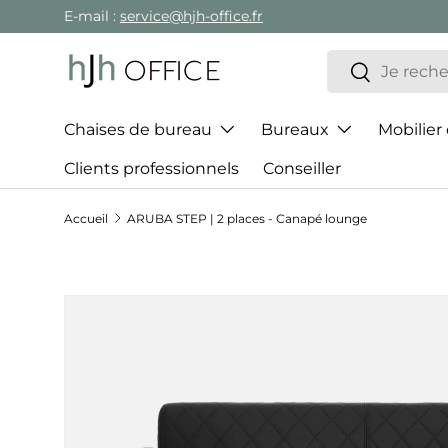
E-mail :
service@hjh-office.fr
Aller au contenu
Recherche
Rechercher
Chaises de bureau
Bureaux
Mobilier
Clients professionnels
Conseiller
Accueil
ARUBA STEP | 2 places - Canapé lounge
Passer aux informations produits