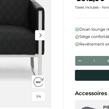
Taxes incluses - hor
Divan lounge 
Suivant
Siège conforta
Revêtement en s
Qté
Diminuer la qua
Ouvrir la vue 360°
Accessoires 
1
/
4
de
PI