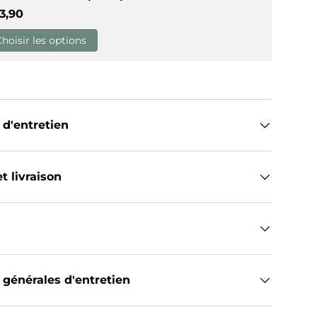
ix habituel
3,90
Choisir les options
 d'entretien
t livraison
 générales d'entretien