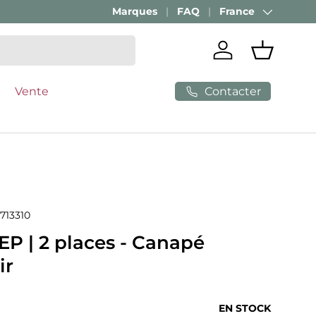
Marques
FAQ
France
Pays
Se connecter
Panier
Contacter
Vente
713310
P | 2 places - Canapé
ir
ituel
EN STOCK