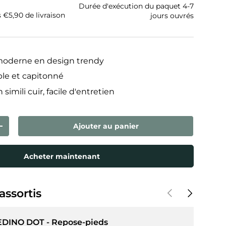
Durée d'exécution du paquet 4-7
s €5,90 de livraison
jours ouvrés
moderne en design trendy
ble et capitonné
imili cuir, facile d'entretien
Ajouter au panier
ntité
Augmenter la quantité
Acheter maintenant
Précédent
Suivant
assortis
EDINO DOT - Repose-pieds