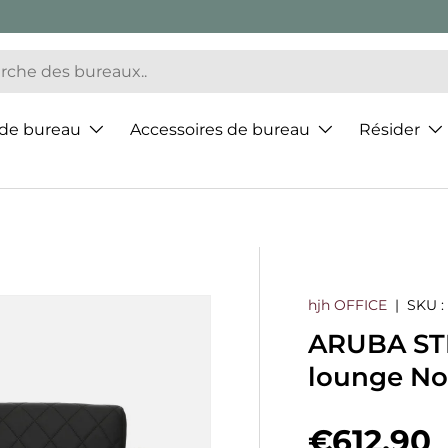
 de bureau
Accessoires de bureau
Résider
hjh OFFICE
|
SKU :
ARUBA STE
lounge No
Prix hab
€612,90