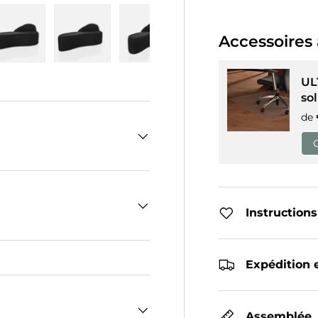
Accessoires 
 galerie
ns la vue de galerie
l’image 4 dans la vue de galerie
Charger l’image 5 dans la vue de galerie
Charger l’image 6 dans la vue de galerie
Charger l’image 7 dans la vue 
Charger l’image 8 
UL
sol
de
Instructions
Expédition e
Assemblée