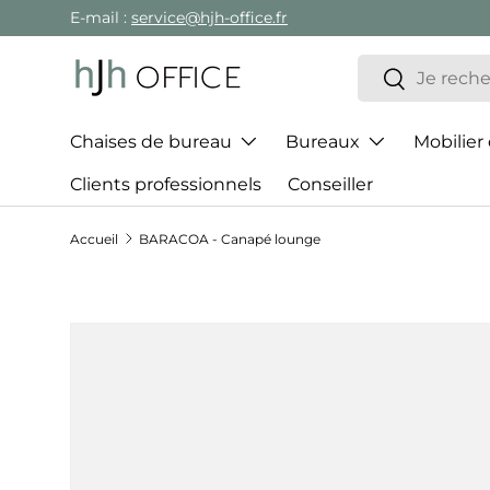
E-mail :
service@hjh-office.fr
Aller au contenu
Recherche
Rechercher
Chaises de bureau
Bureaux
Mobilier
Clients professionnels
Conseiller
Accueil
BARACOA - Canapé lounge
Passer aux informations produits