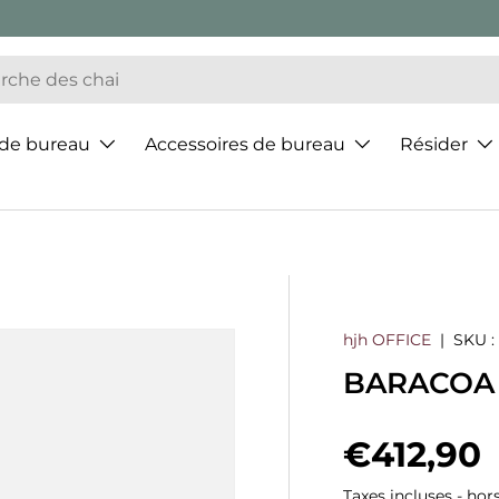
 de bureau
Accessoires de bureau
Résider
hjh OFFICE
|
SKU :
BARACOA -
Prix hab
€412,90
Taxes incluses - hor