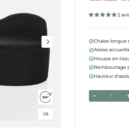
2 avi
Suivant
Chaise longue 
Assise accueill
Housse en tissu
Rembourrage so
Hauteur d'assi
Qté
Diminuer la qua
Ouvrir la vue 360°
1
/
8
de