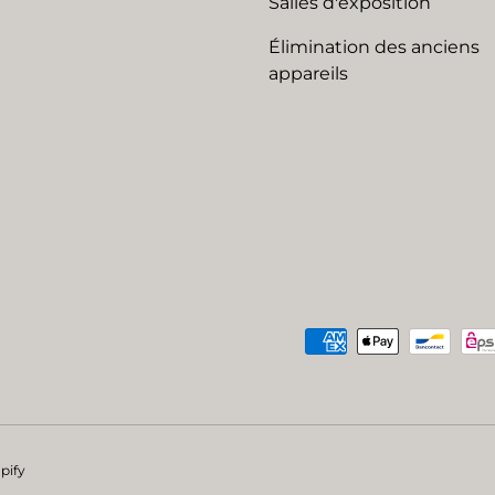
Salles d'exposition
Élimination des anciens
appareils
Moyens de paiement acc
pify