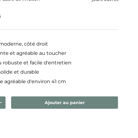
s
moderne, côté droit
ante et agréable au toucher
 robuste et facile d'entretien
lide et durable
se agréable d'environ 41 cm
Ajouter au panier
ntité
Augmenter la quantité