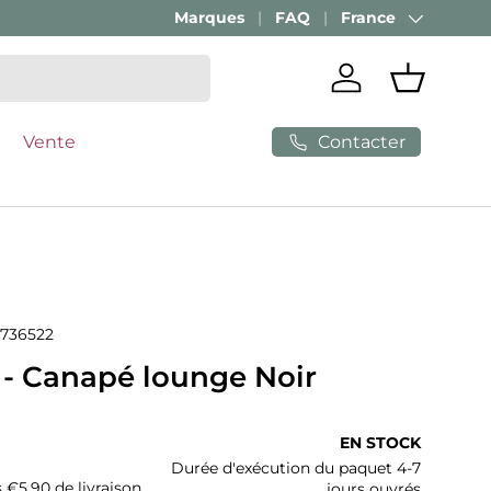
Marques
FAQ
France
Pays
Se connecter
Panier
Contacter
Vente
736522
 Canapé lounge Noir
ituel
EN STOCK
Durée d'exécution du paquet 4-7
s €5,90 de livraison
jours ouvrés