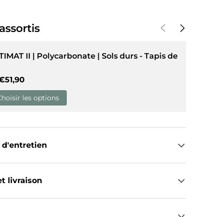
Précédent
Suivant
assortis
de galerie
dans la vue de galerie
TIMAT II | Polycarbonate | Sols durs - Tapis de
Prix habituel
€51,90
Choisir les options
 d'entretien
t livraison