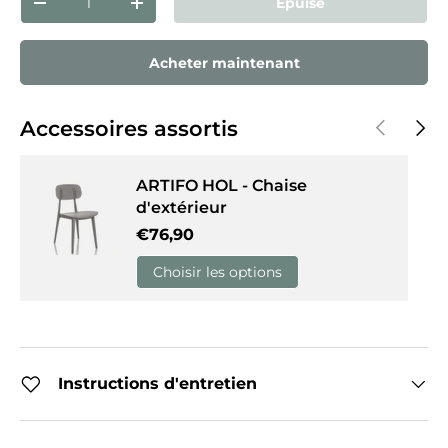
Épuisé
Diminuer la quantité
Augmenter la quantité
Acheter maintenant
Précédent
Suiva
Accessoires assortis
ARTIFO HOL - Chaise
d'extérieur
Prix habituel
€76,90
Choisir les options
Instructions d'entretien