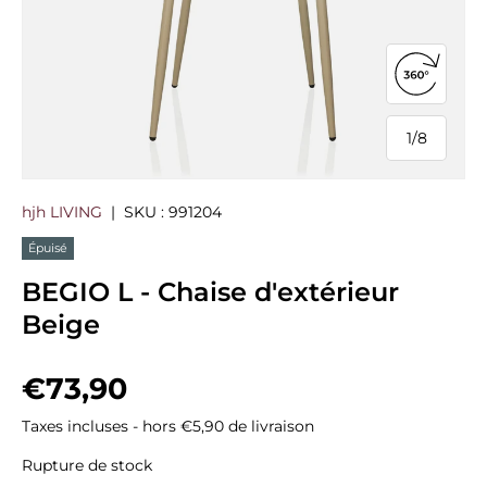
Ouvrir la
1
/
8
de
hjh LIVING
|
SKU :
991204
Épuisé
BEGIO L - Chaise d'extérieur
Beige
Prix habituel
€73,90
Taxes incluses - hors €5,90 de livraison
Rupture de stock