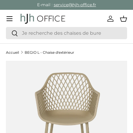
E-mail :
service@hjh-office.fr
Aller au contenu
Menu
Se conne
Pan
Recherche
Rechercher
Accueil
BEGIO L - Chaise d'extérieur
Passer aux informations produits