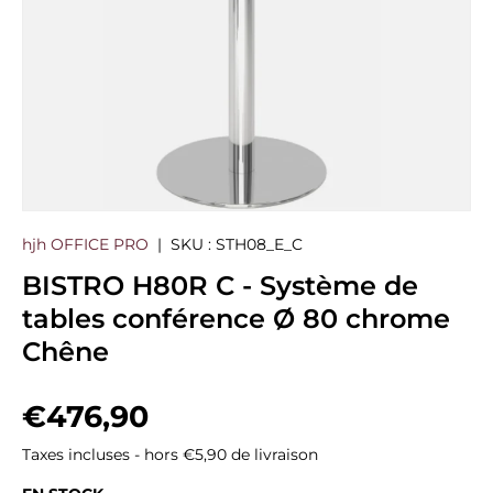
hjh OFFICE PRO
|
SKU :
STH08_E_C
BISTRO H80R C - Système de
tables conférence Ø 80 chrome
Chêne
Prix habituel
€476,90
Taxes incluses - hors €5,90 de livraison