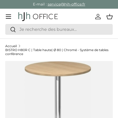
E-mail :
service@hjh-office.fr
Aller au contenu
Menu
Se conne
Pan
Recherche
Rechercher
Accueil
BISTRO H80R C | Table haute| Ø 80 | Chromé - Système de tables
conférence
Passer aux informations produits