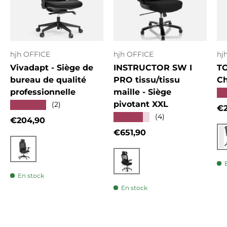
hjh OFFICE
hjh OFFICE
hj
Vivadapt - Siège de
INSTRUCTOR SW I
T
bureau de qualité
PRO tissu/tissu
Ch
professionnelle
maille - Siège
★
pivotant XXL
★★★★★
(2)
Pr
€2
★★★★★
(4)
Prix habituel
€204,90
Prix habituel
€651,90
Noir
Noir
En stock
En stock