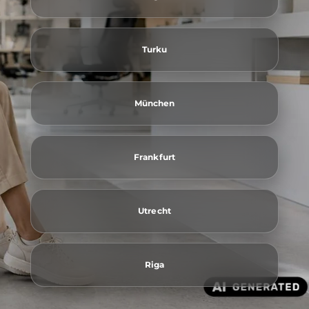
Turku
München
Frankfurt
Utrecht
Riga