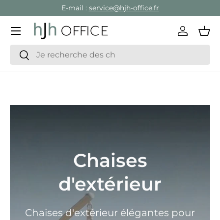
E-mail :
service@hjh-office.fr
Aller au contenu
Menu
Se conne
Pan
Recherche
Rechercher
Chaises
d'extérieur
Chaises d'extérieur élégantes pour