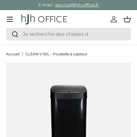
E-mail :
service@hjh-office.fr
Aller au contenu
Menu
Se conne
Pan
Recherche
Rechercher
Accueil
CLEAN V 50L - Poubelle à capteur
Passer aux informations produits