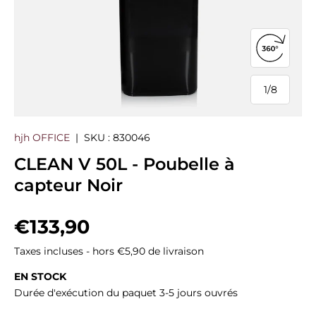
Ouvrir la
1
/
8
de
hjh OFFICE
|
SKU :
830046
CLEAN V 50L - Poubelle à
capteur Noir
Prix habituel
€133,90
Taxes incluses - hors €5,90 de livraison
EN STOCK
Durée d'exécution du paquet 3-5 jours ouvrés