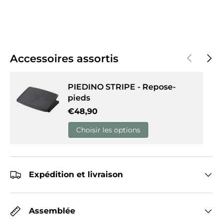
Précédent
Suiva
Accessoires assortis
PIEDINO STRIPE - Repose-
pieds
Prix habituel
€48,90
Choisir les options
Expédition et livraison
Assemblée