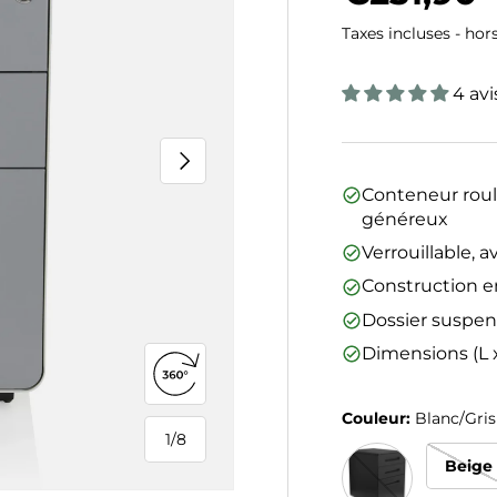
Taxes incluses - hor
4 avi
Suivant
Conteneur rou
généreux
Verrouillable, a
Construction en
Dossier suspe
Dimensions (L x
Ouvrir la vue 360°
Couleur:
Blanc/Gris
1
/
8
de
Beige