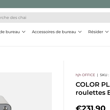
 de bureau
Accessoires de bureau
Résider
hjh OFFICE
|
SKU :
COLOR PLUS
roulettes 
Prix hab
€231,90