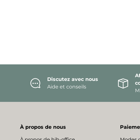
Af
Discutez avec nous
c
Aide et conseils
Mi
À propos de nous
Paiemen
À propos de hjh-office
Modes 