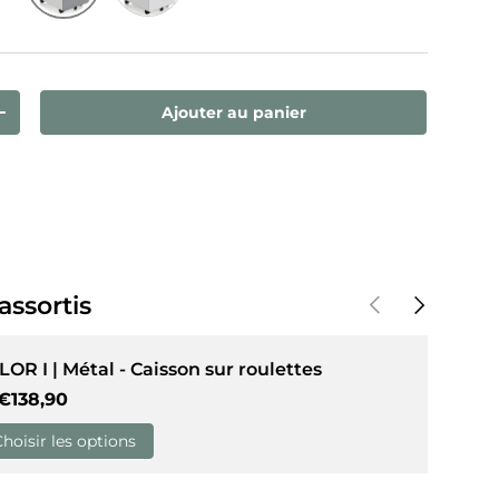
Blanc/Gris
Blanc
de galerie
dans la vue de galerie
Ajouter au panier
ntité
Augmenter la quantité
Précédent
Suivant
assortis
LOR I | Métal - Caisson sur roulettes
Prix habituel
€138,90
Choisir les options