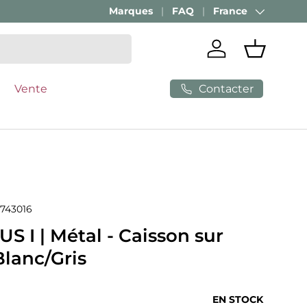
Marques
FAQ
France
Pays
Se connecter
Panier
Contacter
Vente
743016
 I | Métal - Caisson sur
Blanc/Gris
ituel
EN STOCK