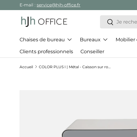
E-mail :
service@hjh-office.fr
Aller au contenu
Recherche
Rechercher
Chaises de bureau
Bureaux
Mobilier
Clients professionnels
Conseiller
Accueil
COLOR PLUS I | Métal - Caisson sur roulettes
Passer aux informations produits