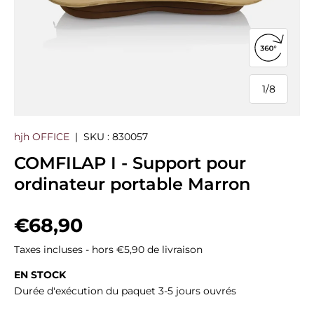
Ouvrir la
1
/
8
de
hjh OFFICE
|
SKU :
830057
COMFILAP I - Support pour
ordinateur portable Marron
Prix habituel
€68,90
Taxes incluses - hors €5,90 de livraison
EN STOCK
Durée d'exécution du paquet 3-5 jours ouvrés