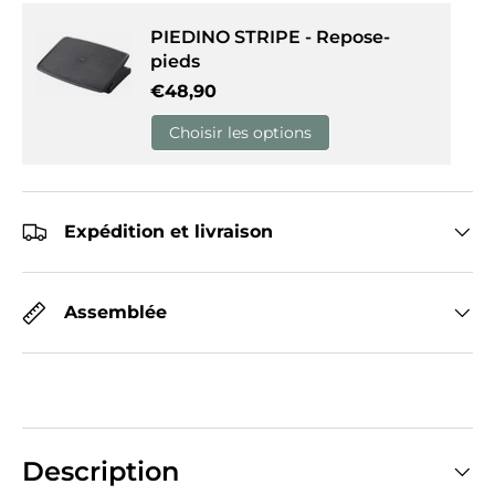
PIEDINO STRIPE - Repose-
pieds
Prix habituel
€48,90
Choisir les options
Expédition et livraison
Assemblée
Description