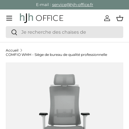
E-mail :
service@hjh-office.fr
Aller au contenu
Menu
Se conne
Pan
Recherche
Rechercher
Accueil
COMFIO WMH - Siège de bureau de qualité professionnelle
Passer aux informations produits