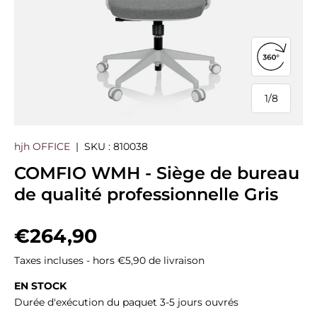
Ouvrir la
1
/
8
de
hjh OFFICE
|
SKU :
810038
COMFIO WMH - Siège de bureau
de qualité professionnelle Gris
Prix habituel
€264,90
Taxes incluses - hors €5,90 de livraison
EN STOCK
Durée d'exécution du paquet 3-5 jours ouvrés