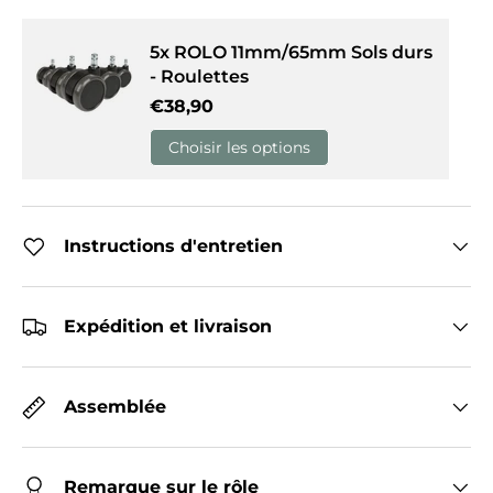
5x ROLO 11mm/65mm Sols durs
- Roulettes
Prix habituel
€38,90
Choisir les options
Instructions d'entretien
Expédition et livraison
Assemblée
Remarque sur le rôle