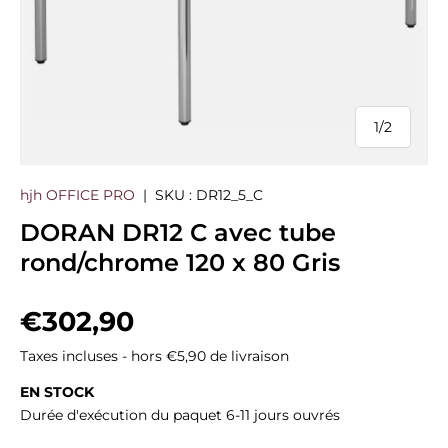
1
/
2
de
hjh OFFICE PRO
|
SKU :
DR12_5_C
DORAN DR12 C avec tube
rond/chrome 120 x 80 Gris
Prix habituel
€302,90
Taxes incluses - hors €5,90 de livraison
EN STOCK
Durée d'exécution du paquet 6-11 jours ouvrés