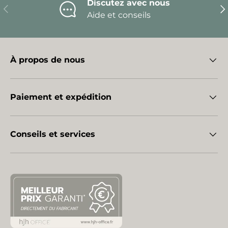
Discutez avec nous
Précédent
Sui
Aide et conseils
À propos de nous
Paiement et expédition
Conseils et services