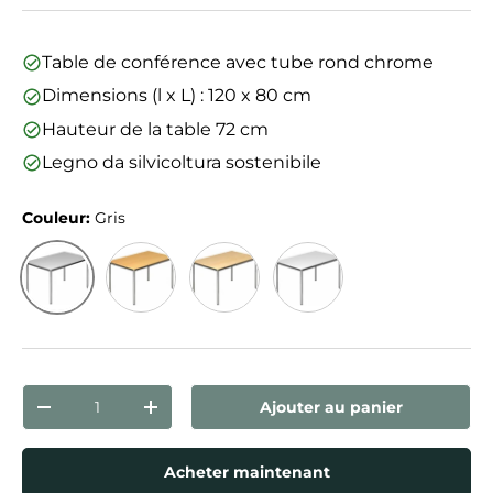
Table de conférence avec tube rond chrome
Dimensions (l x L) : 120 x 80 cm
Hauteur de la table 72 cm
Legno da silvicoltura sostenibile
Couleur:
Gris
Gris
Hêtre
Érable
Blanc
Qté
Ajouter au panier
Diminuer la quantité
Augmenter la quantité
Acheter maintenant