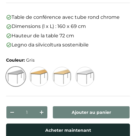
Table de conférence avec tube rond chrome
Dimensions (l x L) : 160 x 69 cm
Hauteur de la table 72 cm
Legno da silvicoltura sostenibile
Couleur:
Gris
Gris
Hêtre
Érable
Blanc
Qté
Ajouter au panier
Diminuer la quantité
Augmenter la quantité
Acheter maintenant