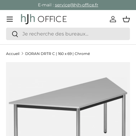
E-mail :
service@hjh-office.fr
Aller au contenu
Menu
Se conne
Pan
Recherche
Rechercher
Accueil
DORAN DRTR C | 160 x 69 | Chromé
Passer aux informations produits