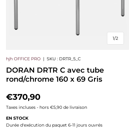
1
/
2
de
hjh OFFICE PRO
|
SKU :
DRTR_5_C
DORAN DRTR C avec tube
rond/chrome 160 x 69 Gris
Prix habituel
€370,90
Taxes incluses - hors €5,90 de livraison
EN STOCK
Durée d'exécution du paquet 6-11 jours ouvrés