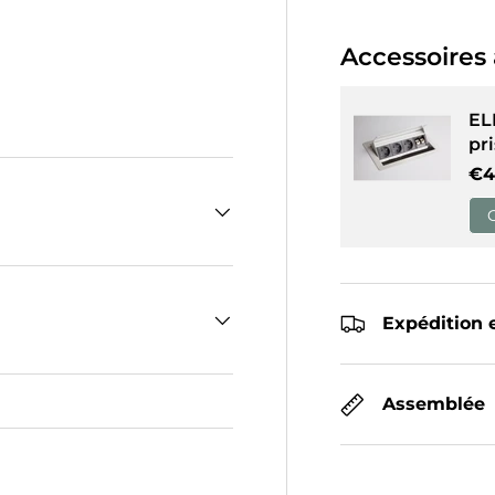
Accessoires 
 galerie
ns la vue de galerie
EL
pr
Pr
€4
Expédition e
Assemblée