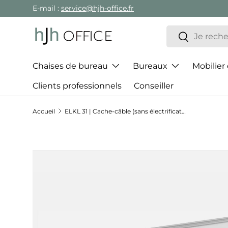
E-mail :
service@hjh-office.fr
Aller au contenu
Recherche
Rechercher
Chaises de bureau
Bureaux
Mobilier
Clients professionnels
Conseiller
Accueil
ELKL 31 | Cache-câble (sans électrification) |assemblage inclus - Accessoires
Passer aux informations produits