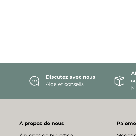
Af
Discutez avec nous
c
Aide et conseils
Mi
À propos de nous
Paiemen
À propos de hjh-office
Modes 