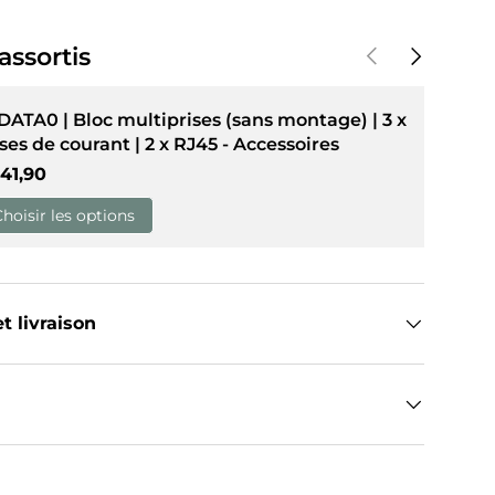
Précédent
Suivant
assortis
DATA0 | Bloc multiprises (sans montage) | 3 x
ises de courant | 2 x RJ45 - Accessoires
ix habituel
41,90
Choisir les options
t livraison