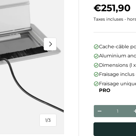
Prix hab
€251,90
Taxes incluses - hor
Suivant
Cache-câble po
Aluminium ano
Dimensions (l x 
Fraisage inclus
Fraisage uniqu
PRO
Qté
Diminuer la qua
1
/
3
de