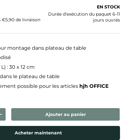
ituel
EN STOCK
Durée d'exécution du paquet 6-11
s €5,90 de livraison
jours ouvrés
ur montage dans plateau de table
disé
L) : 30 x 12 cm
 dans le plateau de table
ement possible pour les articles
hjh OFFICE
Ajouter au panier
ntité
Augmenter la quantité
Acheter maintenant