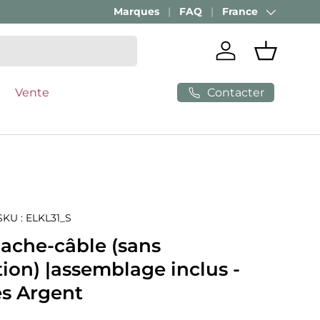
Marques
FAQ
France
Pays
Se connecter
Panier
Contacter
Vente
SKU :
ELKL31_S
Cache-câble (sans
ation) |assemblage inclus -
es Argent