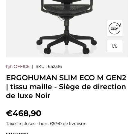
Ouvrir la
1
/
8
de
hjh OFFICE
|
SKU :
652316
ERGOHUMAN SLIM ECO M GEN2
| tissu maille - Siège de direction
de luxe Noir
Prix habituel
€468,90
Taxes incluses - hors €5,90 de livraison