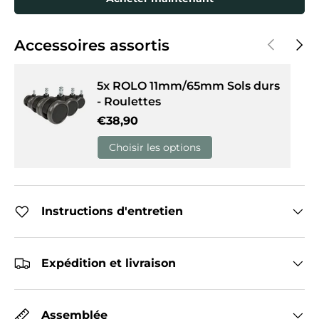
Précédent
Suiva
Accessoires assortis
5x ROLO 11mm/65mm Sols durs
- Roulettes
Prix habituel
€38,90
Choisir les options
Instructions d'entretien
Expédition et livraison
Assemblée