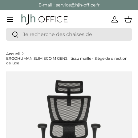
E-mail :
service@hjh-office.fr
Aller au contenu
Menu
Se conne
Pan
Recherche
Rechercher
Accueil
ERGOHUMAN SLIM ECO M GEN2 | tissu maille - Siège de direction
de luxe
Passer aux informations produits