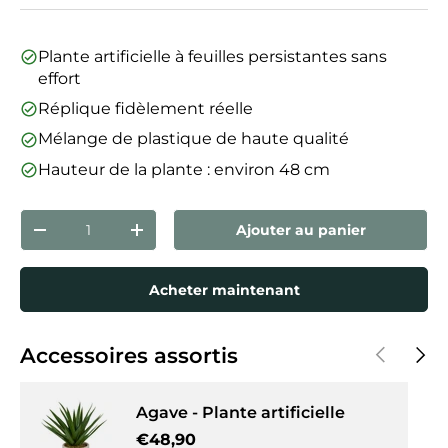
Plante artificielle à feuilles persistantes sans
effort
Réplique fidèlement réelle
Mélange de plastique de haute qualité
Hauteur de la plante : environ 48 cm
Qté
Ajouter au panier
Diminuer la quantité
Augmenter la quantité
Acheter maintenant
Précédent
Suiva
Accessoires assortis
Agave - Plante artificielle
Prix habituel
€48,90