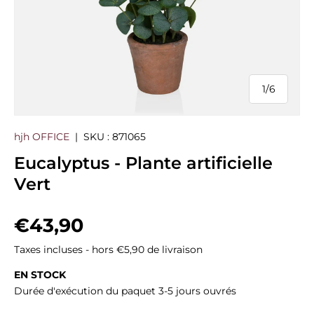
1
/
6
de
hjh OFFICE
|
SKU :
871065
Eucalyptus - Plante artificielle
Vert
Prix habituel
€43,90
Taxes incluses - hors €5,90 de livraison
EN STOCK
Durée d'exécution du paquet 3-5 jours ouvrés