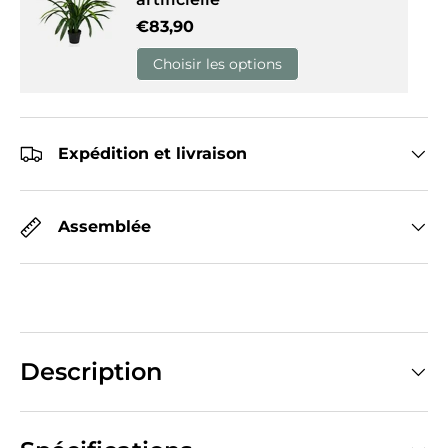
Prix habituel
€83,90
Choisir les options
Expédition et livraison
Assemblée
Description