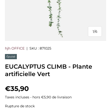
1
/
6
de
hjh OFFICE
|
SKU :
871025
Épuisé
EUCALYPTUS CLIMB - Plante
artificielle Vert
Prix habituel
€35,90
Taxes incluses - hors €5,90 de livraison
Rupture de stock