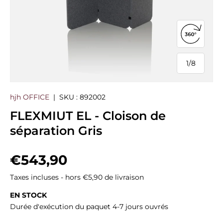
Ouvrir la
1
/
8
de
hjh OFFICE
|
SKU :
892002
FLEXMIUT EL - Cloison de
séparation Gris
Prix habituel
€543,90
Taxes incluses - hors €5,90 de livraison
EN STOCK
Durée d'exécution du paquet 4-7 jours ouvrés