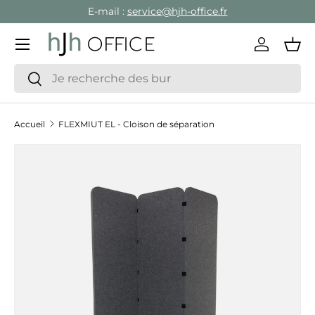
E-mail :
service@hjh-office.fr
Aller au contenu
Menu
Se conne
Pan
Recherche
Rechercher
Accueil
FLEXMIUT EL - Cloison de séparation
Passer aux informations produits