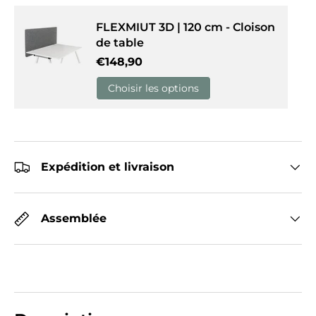
FLEXMIUT 3D | 120 cm - Cloison
de table
Prix habituel
€148,90
Choisir les options
Expédition et livraison
Assemblée