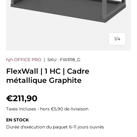
1
/
4
de
hjh OFFICE PRO
|
SKU :
FWR18_G
FlexWall | 1 HC | Cadre
métallique Graphite
Prix habituel
€211,90
Taxes incluses - hors €5,90 de livraison
EN STOCK
Durée d'exécution du paquet 6-11 jours ouvrés