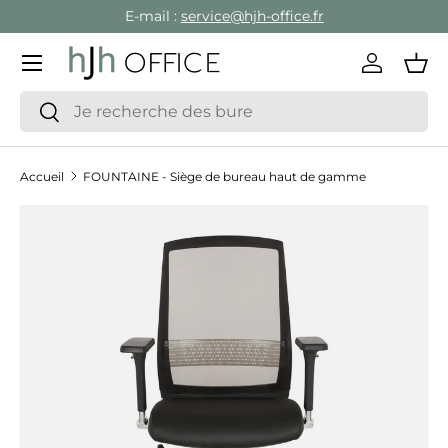
E-mail :
service@hjh-office.fr
Aller au contenu
Menu
Se conne
Pan
Recherche
Rechercher
Accueil
FOUNTAINE - Siège de bureau haut de gamme
Passer aux informations produits