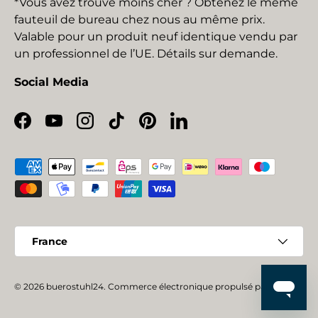
*Vous avez trouvé moins cher ? Obtenez le même
fauteuil de bureau chez nous au même prix.
Valable pour un produit neuf identique vendu par
un professionnel de l’UE. Détails sur demande.
Social Media
Facebook
YouTube
Instagram
TikTok
Pinterest
LinkedIn
Moyens de paiement acceptés
Pays
France
© 2026
buerostuhl24
.
Commerce électronique propulsé par Shopify