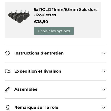
5x ROLO 11mm/65mm Sols durs
- Roulettes
Prix habituel
€38,90
Choisir les options
Instructions d'entretien
Expédition et livraison
Assemblée
Remarque sur le rôle