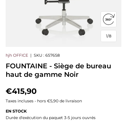
Ouvrir la
1
/
8
de
hjh OFFICE
|
SKU :
657658
FOUNTAINE - Siège de bureau
haut de gamme Noir
Prix habituel
€415,90
Taxes incluses - hors €5,90 de livraison
EN STOCK
Durée d'exécution du paquet 3-5 jours ouvrés