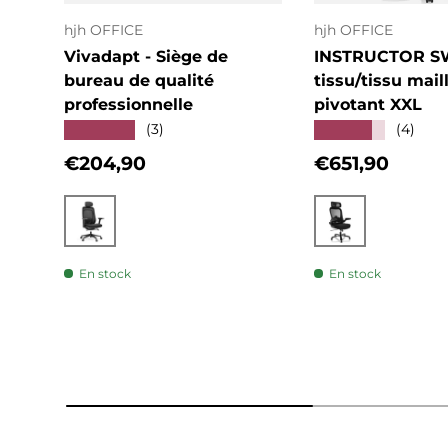
hjh OFFICE
hjh OFFICE
Vivadapt - Siège de
INSTRUCTOR S
bureau de qualité
tissu/tissu mail
professionnelle
pivotant XXL
★★★★★
★★★★★
(3)
(4)
Prix habituel
Prix habituel
€204,90
€651,90
Noir
Noir
En stock
En stock