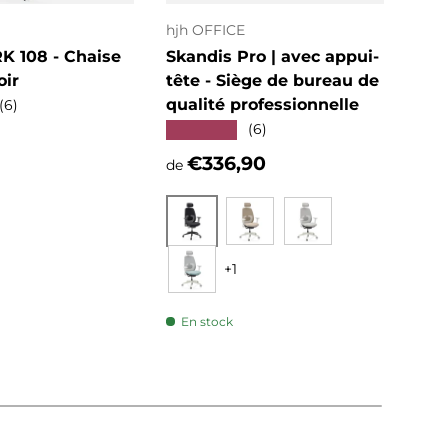
hjh OFFICE
hjh 
 108 - Chaise
Skandis Pro | avec appui-
KID
oir
tête - Siège de bureau de
Cha
qualité professionnelle
des
(6)
★★★★★
★★
(6)
ituel
Prix habituel
Pri
€336,90
€1
de
Noir
Beige
Gris
+1
Menthe
En stock
En