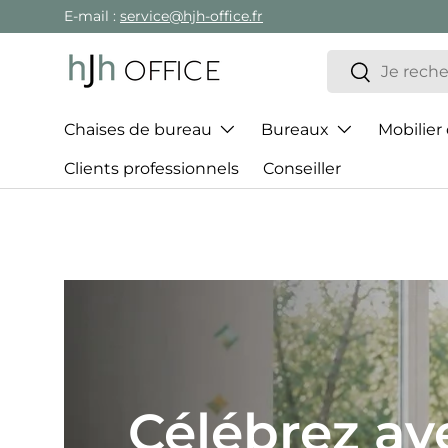
E-mail :
service@hjh-office.fr
Aller au contenu
Recherche
Rechercher
Chaises de bureau
Bureaux
Mobilier
Clients professionnels
Conseiller
Le meille