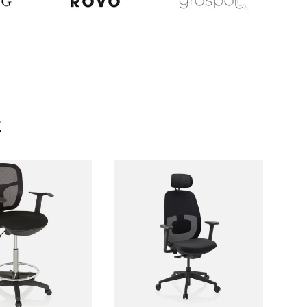
t
er au panier
Choisir les options