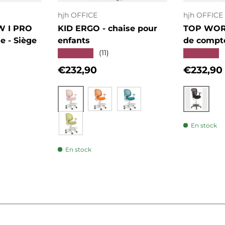
hjh OFFICE
hjh OFFICE
W I PRO
KID ERGO - chaise pour
TOP WORK
le - Siège
enfants
de compt
★★★★★
★★★★★
(11)
Prix habituel
Prix hab
€232,90
€232,90
Rose
Noir
Orange
Bleu
En stock
Vert
En stock