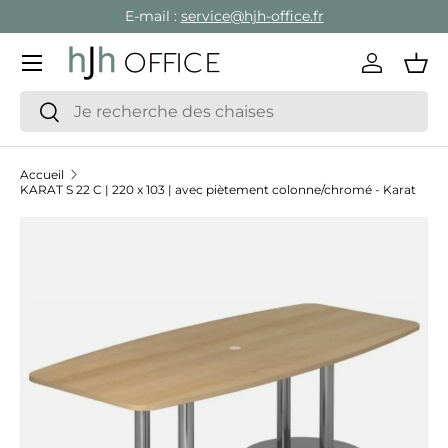
E-mail :
service@hjh-office.fr
Aller au contenu
Menu
Se conne
Pan
Recherche
Rechercher
Accueil
KARAT S 22 C | 220 x 103 | avec piètement colonne/chromé - Karat
Passer aux informations produits