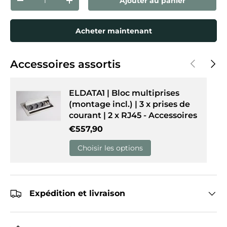
Ajouter au panier
Diminuer la quantité
Augmenter la quantité
Acheter maintenant
Précédent
Suiva
Accessoires assortis
ELDATA1 | Bloc multiprises
(montage incl.) | 3 x prises de
courant | 2 x RJ45 - Accessoires
Prix habituel
€557,90
Choisir les options
Expédition et livraison