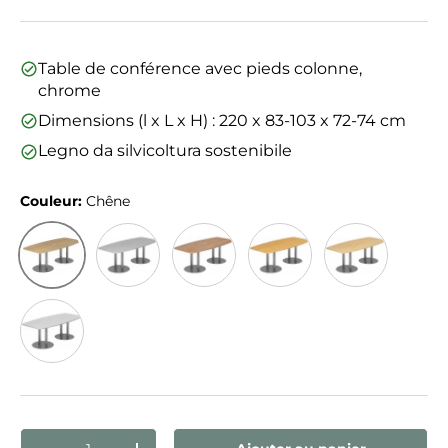
Table de conférence avec pieds colonne,
chrome
Dimensions (l x L x H) : 220 x 83-103 x 72-74 cm
Legno da silvicoltura sostenibile
Couleur:
Chêne
Chêne
Gris
Noyer
Hêtre
Érable
Blanc
Qté