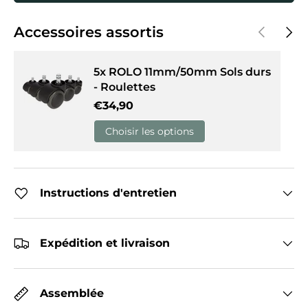
Précédent
Suiva
Accessoires assortis
5x ROLO 11mm/50mm Sols durs
- Roulettes
Prix habituel
€34,90
Choisir les options
Instructions d'entretien
Expédition et livraison
Assemblée