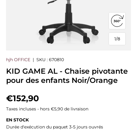
Ouvrir la
1
/
8
de
hjh OFFICE
|
SKU :
670810
KID GAME AL - Chaise pivotante
pour des enfants Noir/Orange
Prix habituel
€152,90
Taxes incluses - hors €5,90 de livraison
EN STOCK
Durée d'exécution du paquet 3-5 jours ouvrés