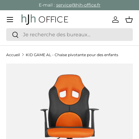
E-mail :
service@hjh-office.fr
Aller au contenu
Menu
Se conne
Pan
Recherche
Rechercher
Accueil
KID GAME AL - Chaise pivotante pour des enfants
Passer aux informations produits