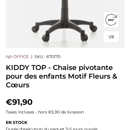
Ouvrir la
1
/
8
de
hjh OFFICE
|
SKU :
670170
KIDDY TOP - Chaise pivotante
pour des enfants Motif Fleurs &
Cœurs
Prix habituel
€91,90
Taxes incluses - hors €5,90 de livraison
EN STOCK
Durée d'exécution du paquet 3-5 jours ouvrés