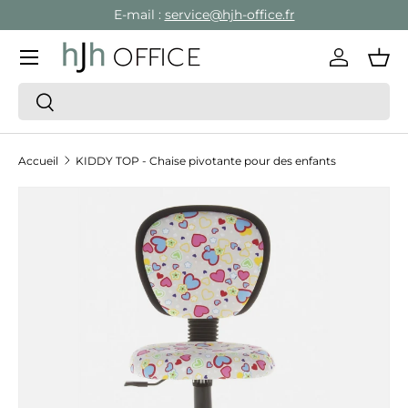
E-mail :
service@hjh-office.fr
Aller au contenu
Menu
Se conne
Pan
Recherche
Rechercher
Accueil
KIDDY TOP - Chaise pivotante pour des enfants
Passer aux informations produits