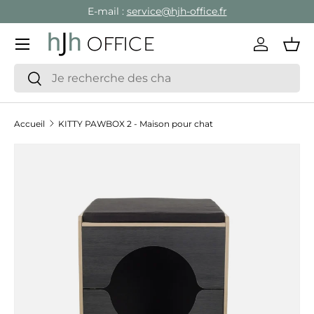
E-mail :
service@hjh-office.fr
Aller au contenu
Menu
Se conne
Pan
Recherche
Rechercher
Accueil
KITTY PAWBOX 2 - Maison pour chat
Passer aux informations produits