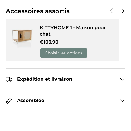
Précédent
Suiva
Accessoires assortis
KITTYHOME 1 - Maison pour
chat
Prix habituel
€103,90
Choisir les options
Expédition et livraison
Assemblée