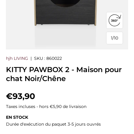
Ouvrir la
1
/
10
de
hjh LIVING
|
SKU :
860022
KITTY PAWBOX 2 - Maison pour
chat Noir/Chêne
Prix habituel
€93,90
Taxes incluses - hors €5,90 de livraison
EN STOCK
Durée d'exécution du paquet 3-5 jours ouvrés