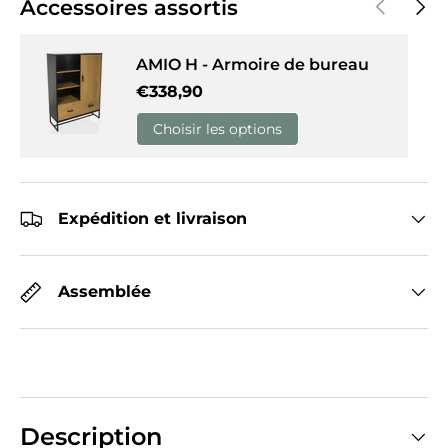
Précédent
Suiva
Accessoires assortis
AMIO H - Armoire de bureau
Prix habituel
€338,90
Choisir les options
Expédition et livraison
Assemblée
Description