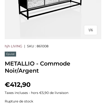
1
/
6
de
hjh LIVING
|
SKU :
861008
Épuisé
METALLIO - Commode
Noir/Argent
Prix habituel
€412,90
Taxes incluses - hors €5,90 de livraison
Rupture de stock