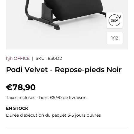
Ouvrir la
1
/
12
de
hjh OFFICE
|
SKU :
830132
Podi Velvet - Repose-pieds Noir
Prix habituel
€78,90
Taxes incluses - hors €5,90 de livraison
EN STOCK
Durée d'exécution du paquet 3-5 jours ouvrés