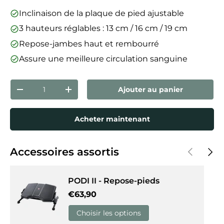
Inclinaison de la plaque de pied ajustable
3 hauteurs réglables : 13 cm / 16 cm / 19 cm
Repose-jambes haut et rembourré
Assure une meilleure circulation sanguine
Qté
Ajouter au panier
Diminuer la quantité
Augmenter la quantité
Acheter maintenant
Précédent
Suiva
Accessoires assortis
PODI II - Repose-pieds
Prix habituel
€63,90
Choisir les options