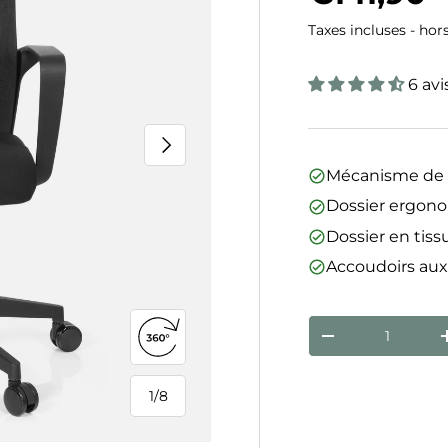
Taxes incluses - hor
6 avi
Suivant
Mécanisme de 
Dossier ergon
Dossier en tiss
Accoudoirs aux
Qté
Diminuer la qua
Ouvrir la vue 360°
1
/
8
de