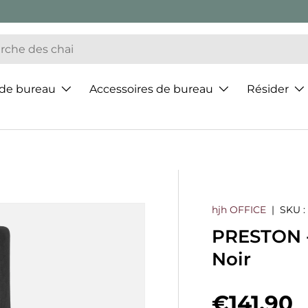
 de bureau
Accessoires de bureau
Résider
hjh OFFICE
|
SKU :
PRESTON -
Noir
Prix hab
€141,90