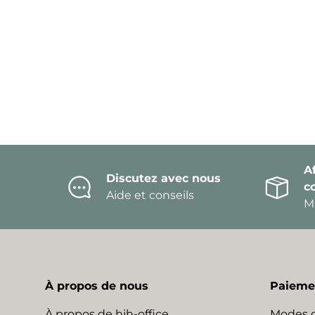
Af
Discutez avec nous
c
Aide et conseils
Mi
À propos de nous
Paiemen
À propos de hjh-office
Modes 