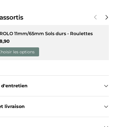
Précédent
Suivant
assortis
de galerie
dans la vue de galerie
 ROLO 11mm/65mm Sols durs - Roulettes
ix habituel
8,90
Choisir les options
 d'entretien
t livraison