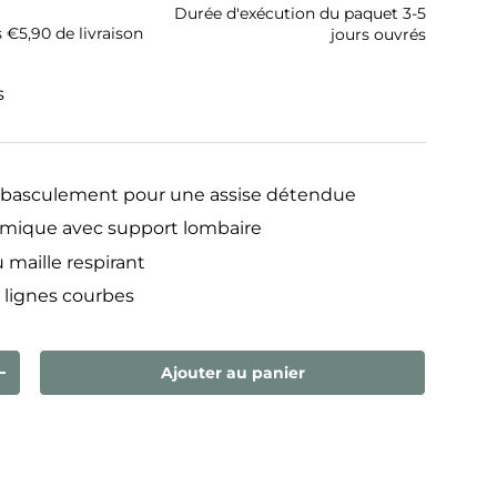
Durée d'exécution du paquet 3-5
s €5,90 de livraison
jours ouvrés
s
basculement pour une assise détendue
omique avec support lombaire
u maille respirant
 lignes courbes
Ajouter au panier
ntité
Augmenter la quantité