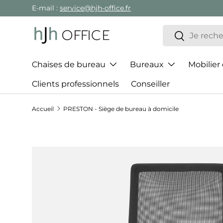
E-mail :
service@hjh-office.fr
Aller au contenu
Recherche
Rechercher
Chaises de bureau
Bureaux
Mobilier
Clients professionnels
Conseiller
Accueil
PRESTON - Siège de bureau à domicile
Passer aux informations produits