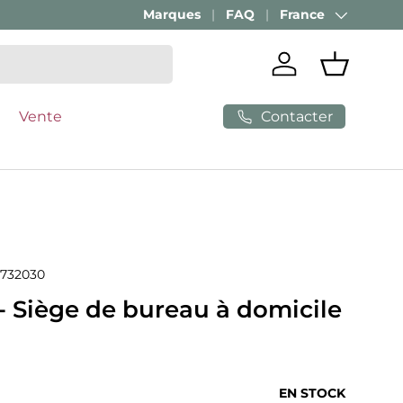
Marques
FAQ
France
Pays
Se connecter
Panier
Contacter
Vente
732030
 Siège de bureau à domicile
ituel
EN STOCK