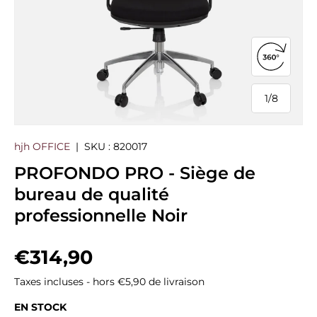
Ouvrir la
1
/
8
de
hjh OFFICE
|
SKU :
820017
PROFONDO PRO - Siège de
bureau de qualité
professionnelle Noir
Prix habituel
€314,90
Taxes incluses - hors €5,90 de livraison
EN STOCK