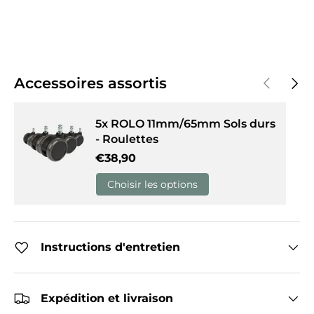
Précédent
Suiva
Accessoires assortis
5x ROLO 11mm/65mm Sols durs
- Roulettes
Prix habituel
€38,90
Choisir les options
Instructions d'entretien
Expédition et livraison