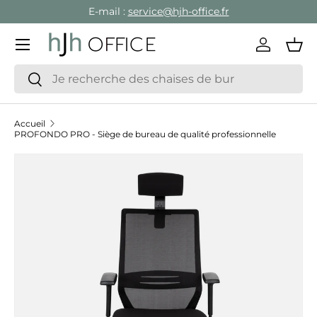
E-mail :
service@hjh-office.fr
Aller au contenu
Menu
Se conne
Pan
Recherche
Rechercher
Accueil
PROFONDO PRO - Siège de bureau de qualité professionnelle
Passer aux informations produits