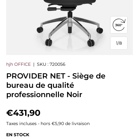
Ouvrir la
1
/
8
de
hjh OFFICE
|
SKU :
720056
PROVIDER NET - Siège de
bureau de qualité
professionnelle Noir
Prix habituel
€431,90
Taxes incluses - hors €5,90 de livraison
EN STOCK