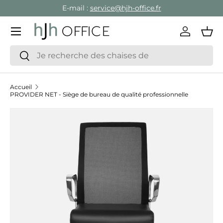
E-mail :
service@hjh-office.fr
Aller au contenu
Menu
Se conne
Pan
Recherche
Rechercher
Accueil
PROVIDER NET - Siège de bureau de qualité professionnelle
Passer aux informations produits