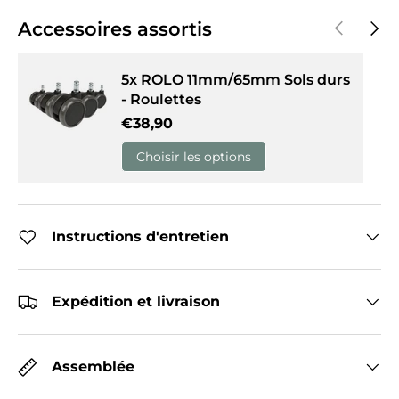
Précédent
Suiva
Accessoires assortis
5x ROLO 11mm/65mm Sols durs
- Roulettes
Prix habituel
€38,90
Choisir les options
Instructions d'entretien
Expédition et livraison
Assemblée