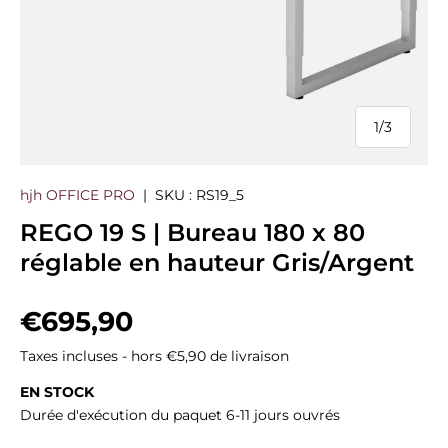
1
/
3
de
hjh OFFICE PRO
|
SKU :
RS19_5
REGO 19 S | Bureau 180 x 80
réglable en hauteur Gris/Argent
Prix habituel
€695,90
Taxes incluses - hors €5,90 de livraison
EN STOCK
Durée d'exécution du paquet 6-11 jours ouvrés