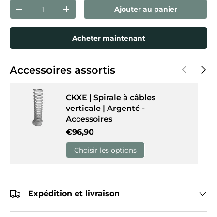
Qté
Ajouter au panier
Diminuer la quantité
Augmenter la quantité
Acheter maintenant
Précédent
Suiva
Accessoires assortis
CKXE | Spirale à câbles
verticale | Argenté -
Accessoires
Prix habituel
€96,90
Choisir les options
Expédition et livraison