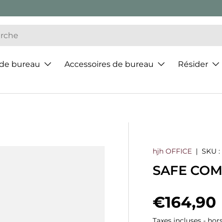
 de bureau
Accessoires de bureau
Résider
hjh OFFICE
|
SKU :
SAFE COMPA
Prix hab
€164,90
Taxes incluses - hor