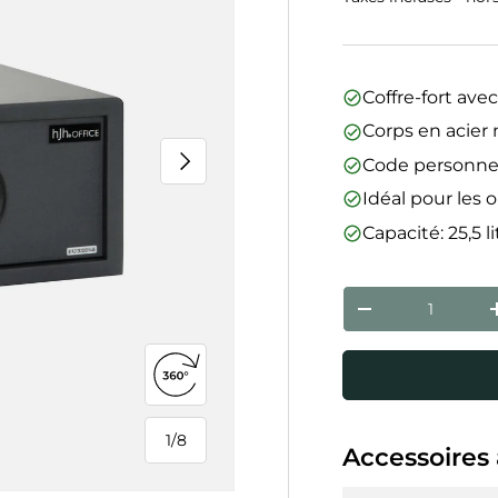
Coffre-fort ave
Corps en acier 
Suivant
Code personne
Idéal pour les 
Capacité: 25,5 li
Qté
Diminuer la qua
Ouvrir la vue 360°
1
/
8
Accessoires 
de