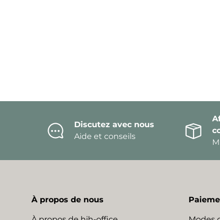
Af
Discutez avec nous
c
Aide et conseils
Mi
À propos de nous
Paiemen
À propos de hjh-office
Modes 