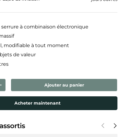
c serrure à combinaison électronique
massif
l, modifiable à tout moment
objets de valeur
tres
Ajouter au panier
ntité
Augmenter la quantité
Acheter maintenant
Précédent
Suivant
assortis