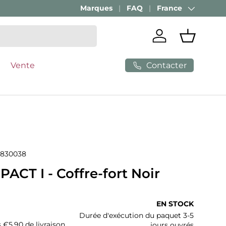
Marques
FAQ
France
Pays
Se connecter
Panier
Contacter
Vente
830038
CT I - Coffre-fort Noir
ituel
EN STOCK
Durée d'exécution du paquet 3-5
s €5,90 de livraison
jours ouvrés