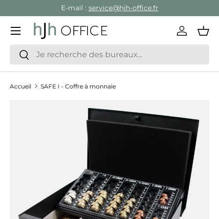
E-mail :
service@hjh-office.fr
Aller au contenu
Menu
Se conne
Pan
Recherche
Rechercher
Accueil
SAFE I - Coffre à monnaie
Passer aux informations produits