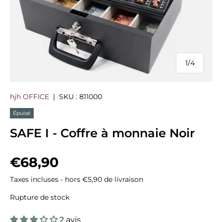
1
/
4
de
hjh OFFICE
|
SKU :
811000
Épuisé
SAFE I - Coffre à monnaie Noir
Prix habituel
€68,90
Taxes incluses - hors €5,90 de livraison
Rupture de stock
2 avis