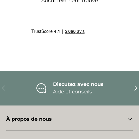
Aucun élément trouvé
Discutez avec nous
Précédent
Sui
Aide et conseils
À propos de nous