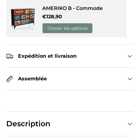
AMERIKO B - Commode
Prix habituel
€128,90
Choisir les options
Expédition et livraison
Assemblée
Description