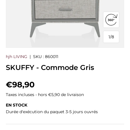
Ouvrir la
1
/
8
de
hjh LIVING
|
SKU :
860011
SKUFFY - Commode Gris
Prix habituel
€98,90
Taxes incluses - hors €5,90 de livraison
EN STOCK
Durée d'exécution du paquet 3-5 jours ouvrés