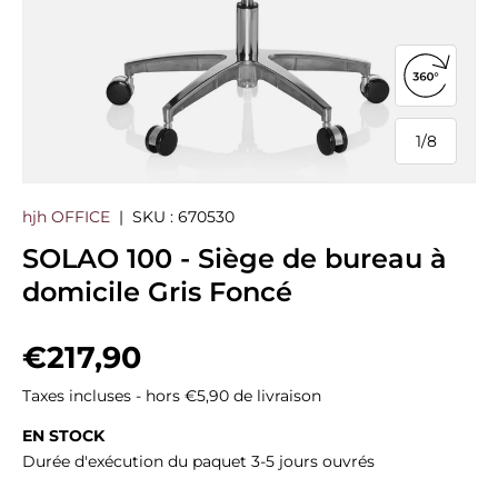
Ouvrir la
1
/
8
de
hjh OFFICE
|
SKU :
670530
SOLAO 100 - Siège de bureau à
domicile Gris Foncé
Prix habituel
€217,90
Taxes incluses - hors €5,90 de livraison
EN STOCK
Durée d'exécution du paquet 3-5 jours ouvrés