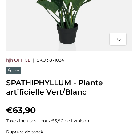
1
/
5
de
hjh OFFICE
|
SKU :
871024
Épuisé
SPATHIPHYLLUM - Plante
artificielle Vert/Blanc
Prix habituel
€63,90
Taxes incluses - hors €5,90 de livraison
Rupture de stock