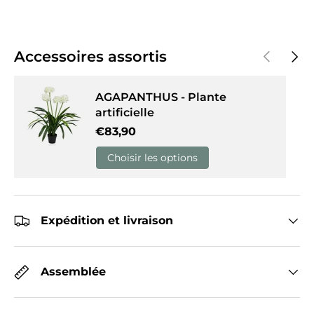
Précédent
Suiva
Accessoires assortis
AGAPANTHUS - Plante
artificielle
Prix habituel
€83,90
Choisir les options
Expédition et livraison
Assemblée