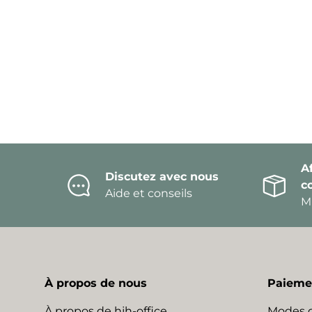
Af
Discutez avec nous
c
Aide et conseils
Mi
À propos de nous
Paiemen
À propos de hjh-office
Modes 