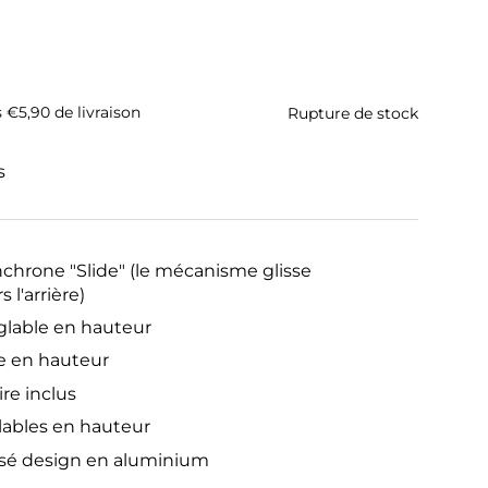
ituel
s €5,90 de livraison
Rupture de stock
s
hrone "Slide" (le mécanisme glisse
l'arrière)
glable en hauteur
le en hauteur
re inclus
lables en hauteur
isé design en aluminium