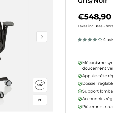
Gris/Noir
Prix hab
€548,90
Taxes incluses - hor
Suivant
4 avi
Mécanisme sync
doucement vers 
Appuie-tête ré
Dossier réglab
Ouvrir la vue 360°
Support lombai
Accoudoirs rég
1
/
8
de
Piètement cro