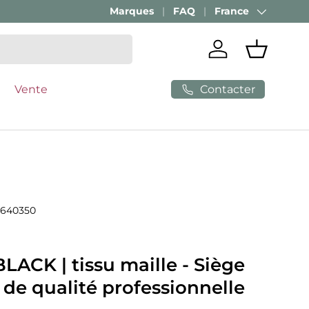
Marques
FAQ
France
Pays
Se connecter
Panier
Contacter
Vente
640350
ACK | tissu maille - Siège
de qualité professionnelle