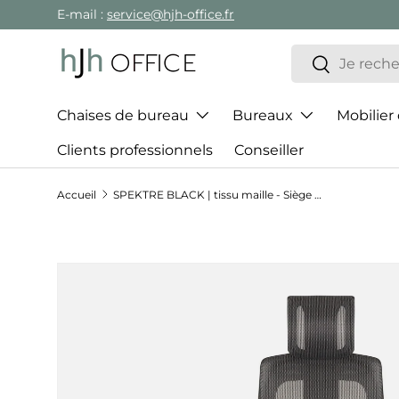
E-mail :
service@hjh-office.fr
Aller au contenu
Recherche
Rechercher
Chaises de bureau
Bureaux
Mobilier
Clients professionnels
Conseiller
Accueil
SPEKTRE BLACK | tissu maille - Siège de bureau de qualité professionnelle
Passer aux informations produits