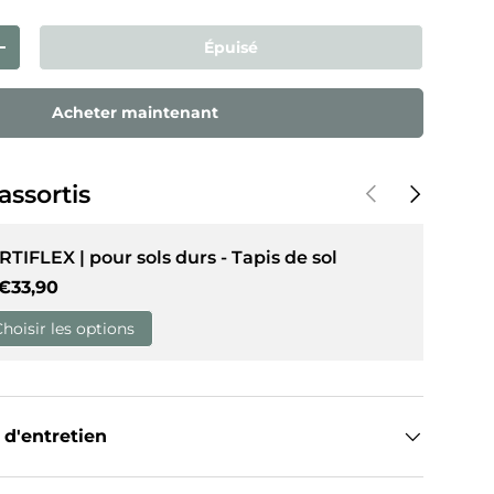
Épuisé
ntité
Augmenter la quantité
de galerie
dans la vue de galerie
Acheter maintenant
Précédent
Suivant
assortis
RTIFLEX | pour sols durs - Tapis de sol
Prix habituel
€33,90
Choisir les options
 d'entretien