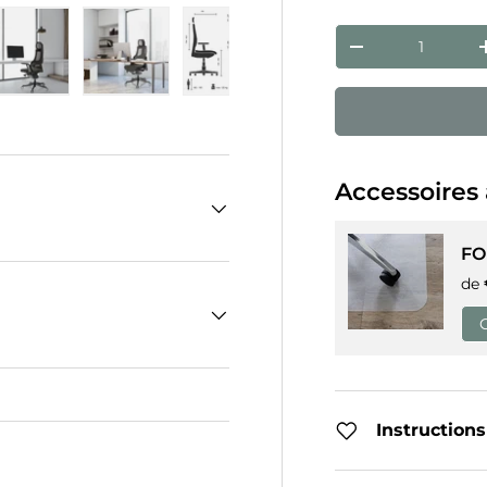
Qté
Diminuer la qua
 galerie
ns la vue de galerie
l’image 4 dans la vue de galerie
Charger l’image 5 dans la vue de galerie
Charger l’image 6 dans la vue de galerie
Charger l’image 7 dans la vue 
Charger l’image 8 
Accessoires 
FO
de
Instructions