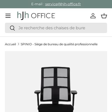
E-mail :
service@hjh-office.fr
Aller au contenu
Menu
Se conne
Pan
Recherche
Rechercher
Accueil
SPINIO - Siège de bureau de qualité professionnelle
Passer aux informations produits