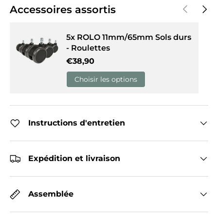
Précédent
Suiva
Accessoires assortis
5x ROLO 11mm/65mm Sols durs
- Roulettes
Prix habituel
€38,90
Choisir les options
Instructions d'entretien
Expédition et livraison
Assemblée