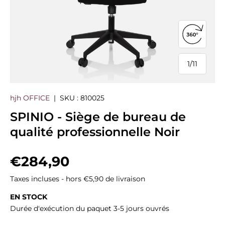
Ouvrir la
1
/
11
de
hjh OFFICE
|
SKU :
810025
SPINIO - Siège de bureau de
qualité professionnelle Noir
Prix habituel
€284,90
Taxes incluses - hors €5,90 de livraison
EN STOCK
Durée d'exécution du paquet 3-5 jours ouvrés