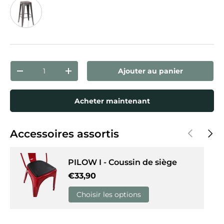
Noir/Or
Qté
Ajouter au panier
Diminuer la quantité
Augmenter la quantité
Acheter maintenant
Précédent
Suiva
Accessoires assortis
PILOW I - Coussin de siège
Prix habituel
€33,90
Choisir les options