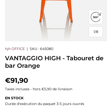
Ouvrir la
1
/
8
de
hjh OFFICE
|
SKU :
645080
VANTAGGIO HIGH - Tabouret de
bar Orange
Prix habituel
€91,90
Taxes incluses - hors €5,90 de livraison
EN STOCK
Durée d'exécution du paquet 3-5 jours ouvrés