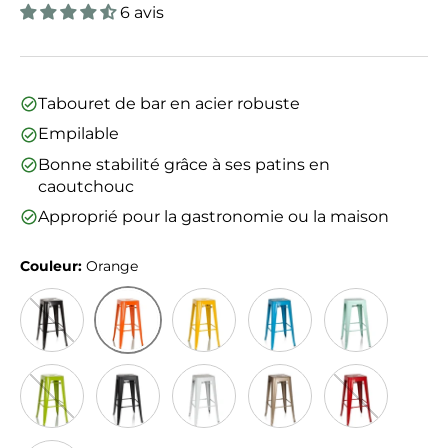
6 avis
Tabouret de bar en acier robuste
Empilable
Bonne stabilité grâce à ses patins en
caoutchouc
Approprié pour la gastronomie ou la maison
Couleur:
Orange
Orange
Noir
Jaune
Bleu Clair
Pastel vert ma
Vert
Noir mat
Blanc
Champagne
Rouge