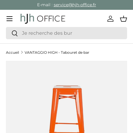
E-mail :
service@hjh-office.fr
Aller au contenu
Menu
Se conne
Pan
Recherche
Rechercher
Accueil
VANTAGGIO HIGH - Tabouret de bar
Passer aux informations produits