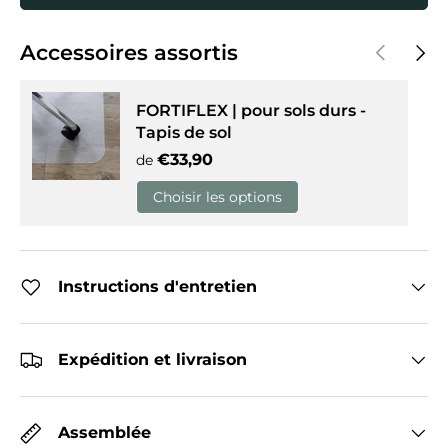
Précédent
Suiva
Accessoires assortis
FORTIFLEX | pour sols durs -
Tapis de sol
Prix habituel
€33,90
de
Choisir les options
Instructions d'entretien
Expédition et livraison
Assemblée