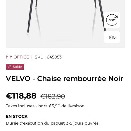
Ouvrir la
1
/
10
de
hjh OFFICE
|
SKU :
645053
Solde
VELVO - Chaise rembourrée Noir
Prix soldé
Prix habituel
€118,88
€182,90
Taxes incluses - hors €5,90 de livraison
EN STOCK
Durée d'exécution du paquet 3-5 jours ouvrés