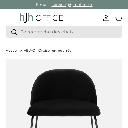
E-mail :
service@hjh-office.fr
Aller au contenu
Menu
Se conne
Pan
Recherche
Rechercher
Accueil
VELVO - Chaise rembourrée
Passer aux informations produits