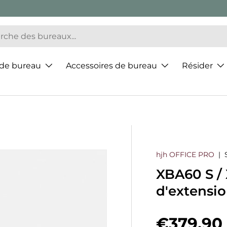
 de bureau
Accessoires de bureau
Résider
hjh OFFICE PRO
|
XBA60 S /
d'extensi
Prix hab
€379,90