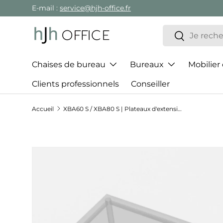
E-mail :
service@hjh-office.fr
Aller au contenu
Recherche
Rechercher
Chaises de bureau
Bureaux
Mobilier
Clients professionnels
Conseiller
Accueil
XBA60 S / XBA80 S | Plateaux d'extension y compris le pied de support argent
Passer aux informations produits