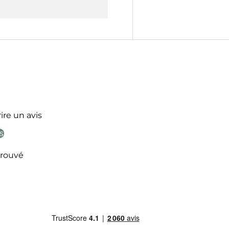
ire un avis
s
rouvé