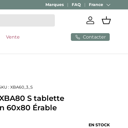
Marques
FAQ
France
Pays
Se connecter
Panier
Contacter
Vente
SKU :
XBA60_3_S
 XBA80 S tablette
on 60x80 Érable
ituel
EN STOCK