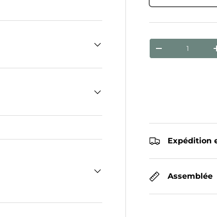
Qté
Diminuer la qua
Expédition e
Assemblée